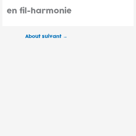
Aller
en fil-harmonie
au
contenu
About suivant
→