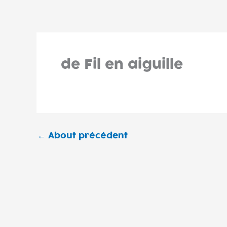
Aller
au
contenu
de Fil en aiguille
←
About précédent