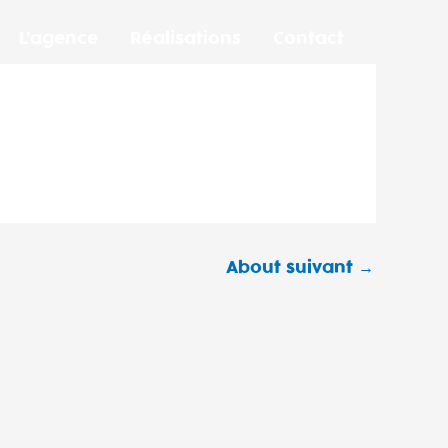
L’agence
Réalisations
Contact
About suivant
→